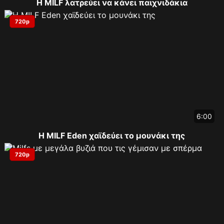
Η MILF λατρεύει να κάνει παιχνιδάκια
720p
6:00
Η MILF Eden χαϊδεύει το μουνάκι της
720p